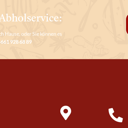
Abholservice:
ch Hause, oder Sie können es
661 928 68 89