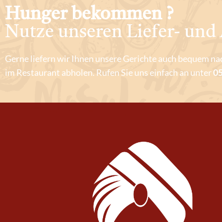
Hunger bekommen ?
Nutze unseren Liefer- und 
Gerne liefern wir Ihnen unsere Gerichte auch bequem na
im Restaurant abholen. Rufen Sie uns einfach an unter
05