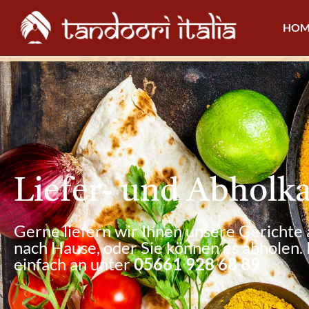
HOM
Liefer- und Abholka
Gerne liefern wir Ihnen unsere Gericht
nach Hause, oder Sie können es abholen. 
einfach an unter
05661 928 68 89